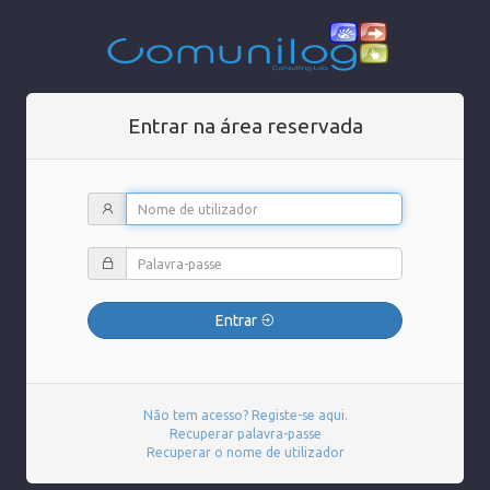
Entrar na área reservada
Entrar
Não tem acesso? Registe-se aqui.
Recuperar palavra-passe
Recuperar o nome de utilizador